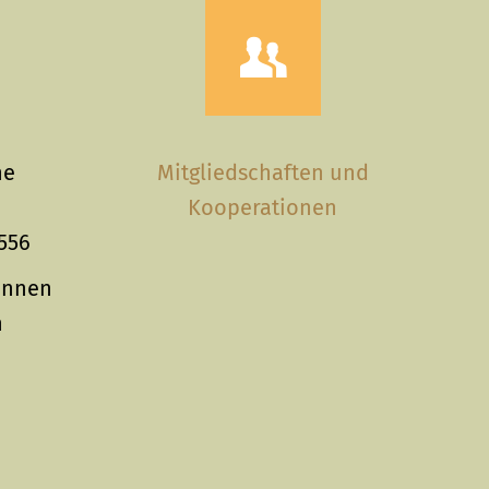
he
Mitgliedschaften und
n
Kooperationen
 556
:innen
n