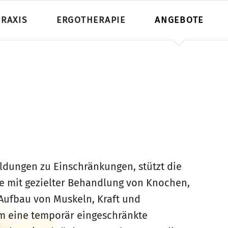
Nav
PRAXIS
ERGOTHERAPIE
ANGEBOTE
üb
Psychiatrie
Liebe, Sexualität und Paarberatung
Entspannungstechniken
Pädiatrie
Geriatrie
ldungen zu Einschränkungen, stützt die
e mit gezielter Behandlung von Knochen,
ufbau von Muskeln, Kraft und
Neurologie
um eine temporär eingeschränkte