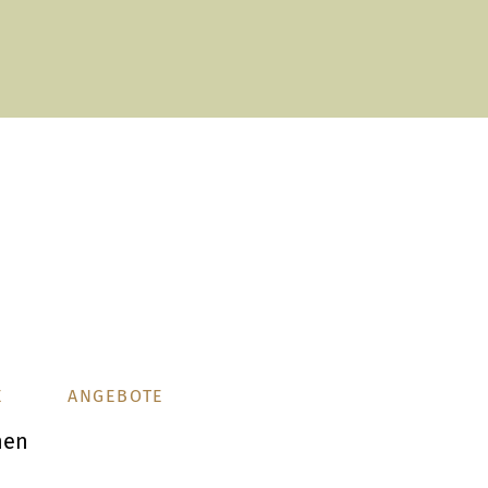
E
ANGEBOTE
nen